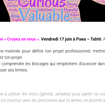
n « Croyez en vous ».
Vendredi 17 juin à Paea – Tahiti
.
ne matinée pour définir ton projet professionnel, mettr
ir ton projet.
r comprendre les blocages qui empêchent d’avancer dans
ser ses limites.
e à utiliser les mots (gentils, simples) pour parler ou 
 (surtout avec les personnes que tu aimes, en priorité av