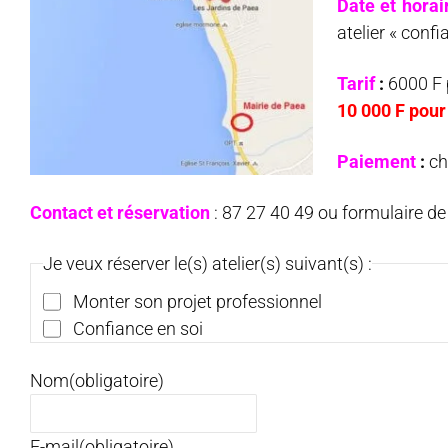
Date et horai
atelier « confi
Tarif
:
6000 F p
10 000 F pour 
Paiement
:
ch
Contact et réservation
: 87 27 40 49 ou formulaire d
Je veux réserver le(s) atelier(s) suivant(s) :
Monter son projet professionnel
Confiance en soi
Nom
(obligatoire)
E-mail
(obligatoire)