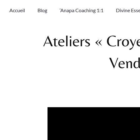
Accueil
Blog
‘Anapa Coaching 1:1
Divine Ess
Ateliers « Croy
Vend