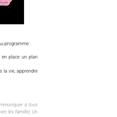
Au programme :
e en place un plan
 la vie, apprendre
communiquer à tous
ec les famille). Un