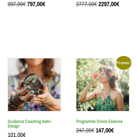
997,00
€
797,00
€
2777,00
€
2297,00
€
AJOUTER AU
AJOUTER AU
PANIER
PANIER
Promo !
Guidance Coaching Astro-
Programme Divine Essence
Design
247,00
€
147,00
€
101,00
€