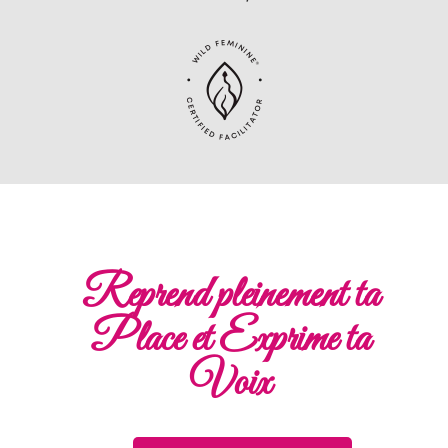
Reprend pleinement ta
Place et Exprime ta
Voix