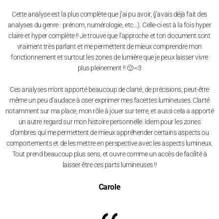
Cette analyse est la plus complète que j’ai pu avoir, (j’avais déjà fait des
analyses du genre : prénom, numérologie, etc…). Celle-ci est à la fois hyper
claire et hyper complète !! Je trouve que l’approche et ton document sont
vraiment très parlant et me permettent de mieux comprendre mon
fonctionnement et surtout les zones de lumière que je peux laisser vivre
plus pleinement !! 🙂 <3
Ces analyses m'ont apporté beaucoup de clarté, de précisions, peut-être
même un peu d’audace à oser exprimer mes facettes lumineuses. Clarté
notamment sur ma place, mon rôle à jouer sur terre, et aussi cela a apporté
un autre regard sur mon histoire personnelle. Idem pour les zones
d’ombres qui me permettent de mieux appréhender certains aspects ou
comportements et de les mettre en perspective avec les aspects lumineux.
Tout prend beaucoup plus sens, et ouvre comme un accès de facilité à
laisser être ces parts lumineuses !!
Carole