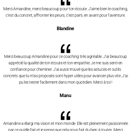
Merci Amandine, merci beaucoup pour ton écoute. J’aime bien le coaching,
c’est du concret, affronter les peurs, c’est parti, en avant pour l’aventure.
Blandine
Merci beaucoup Amandine pour ce coaching très agréable. J’ai beaucoup
apprécié la qualité de ton écoute et ton empathie. Je me suis senti en
confiance pour cheminer. J’ai aussi trouvé que les astuces et outils
concrets que tu m’as proposés sont hyper utiles pour avancer plus vite. J’ai
pu les tester facilement dans mon quotidien. Merci à toi !
Manu
Amandine a élargi ma vision et mon monde. Elle est pleinement passionnée
par ce qu'elle fait et je pense que cela nous fait du bien à toutes. Merci