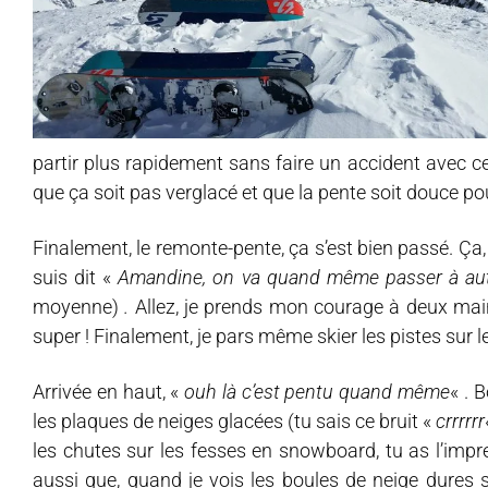
partir plus rapidement sans faire un accident avec ce
que ça soit pas verglacé et que la pente soit douce pou
Finalement, le remonte-pente, ça s’est bien passé. Ça, c’
suis dit «
Amandine, on va quand même passer à autr
moyenne)
.
Allez, je prends mon courage à deux main
super ! Finalement, je pars même skier les pistes sur le
Arrivée en haut, «
ouh là c’est pentu quand même
« . 
les plaques de neiges glacées (tu sais ce bruit «
crrrrrr
les chutes sur les fesses en snowboard, tu as l’impr
aussi que, quand je vois les boules de neige dures 