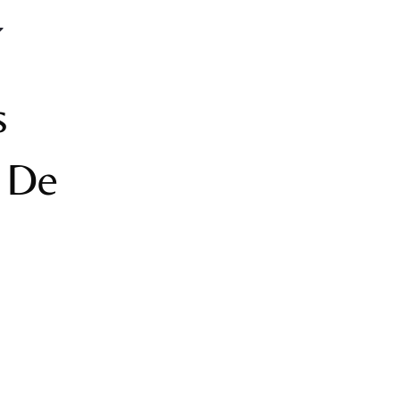
s
s De