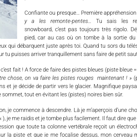
Confiante ou presque… Première appréhension
y a les remonte-pentes…
Tu sais les r
snowboard, c’est pas toujours très rigolo. D
pied, car au cas où on tombe à la sortie du 
ux qui débarquent juste après toi. Quand tu sors du télés
r tu puisses arriver tranquillement sans faire de petit saut
est fait ! A force de faire des pistes bleues (piste bleue = 
e chose, on va faire les pistes rouges maintenant ! »
(
s et je décide de partir vers le glacier. Magnifique pay
 sommet, tout en évitant les (pistes) noires bien sûr.
Bon, je commence à descendre. Là je m’aperçois d’une cho
« ), je me raidis et je tombe plus facilement. Il faut dire qu
ession que toute ta colonne vertébrale reçoit un électro
sur la piste et que je me focalise dessus, mon cerveau 