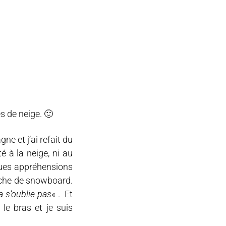
s de neige. 🙂
ne et j’ai refait du
é à la neige, ni au
ques appréhensions
nche de snowboard.
a s’oublie pas
« . Et
le bras et je suis