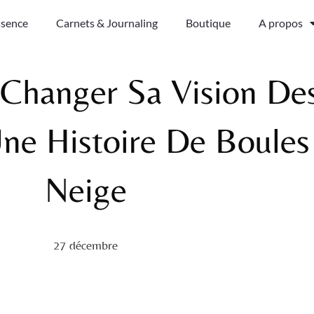
ssence
Carnets & Journaling
Boutique
A propos
hanger Sa Vision De
une Histoire De Boule
Neige
27 décembre