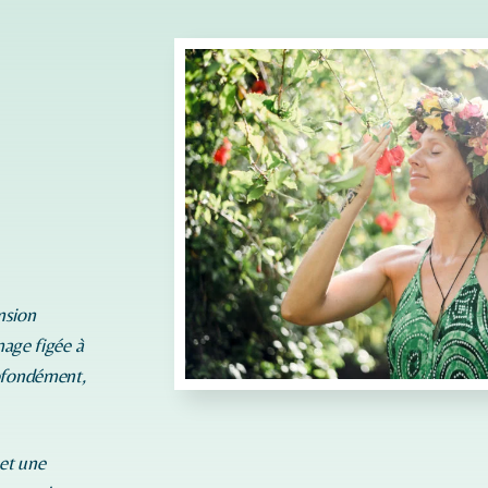
nsion
mage figée à
rofondément,
 et une