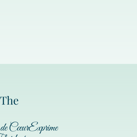
'The
s de CœurExprime