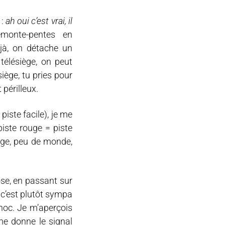
 :
ah oui c’est vrai, il
emonte-pentes en
éjà, on détache un
télésiège, on peut
iège, tu pries pour
 périlleux.
piste facile), je me
piste rouge = piste
sage, peu de monde,
se, en passant sur
e c’est plutôt sympa
choc. Je m’aperçois
me donne le signal