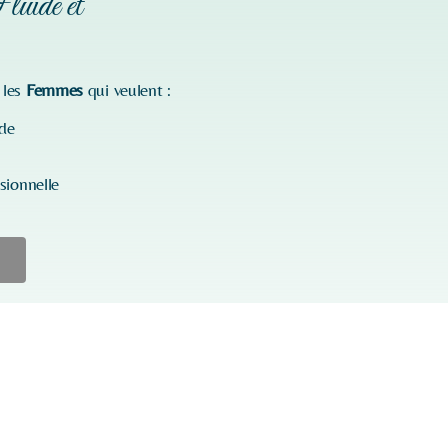
luide et
 les
Femmes
qui veulent :
nde
sionnelle