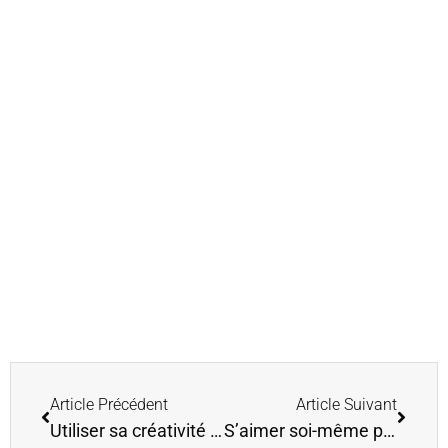
Article Précédent
Article Suivant
Utiliser sa créativité pour rester centrée
S’aimer soi-même pour mieux aimer les autres