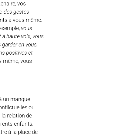
enaire, vos
, des gestes
ents à vous-même.
 exemple,
vous
 à haute voix, vous
s garder en vous,
s positives et
us-même, vous
û à un manque
nflictuelles ou
la relation de
arents-enfants.
tre à la place de