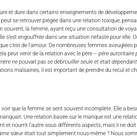
ure et dure dans certains enseignements de développeme
 peut se retrouver piégée dans une relation toxique, pen
ien souvent, la femme, ayant reçu une consultation de voya
lle s’est engouffrée dans une situation néfaste pour elle. Or
 que c’est de l’amour. De nombreuses femmes aveuglées 
a peut venir de la relation avec le père –
père autoritaire
 mère ne pouvait pas se débrouiller seule et était dépendan
lations malsaines, il est important de prendre du recul et c
 voir que la femme se sent souvent incomplète. Elle a be
anquait. Une relation basée sur le manque est une relatio
et nourrit l’autre sous différents aspects, mais il ne doit 
 si l’âme sœur était tout simplement nous-même ? Nous so