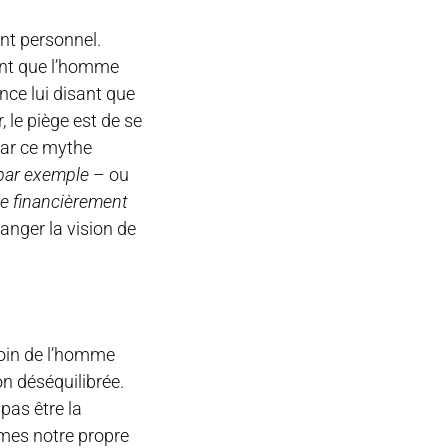
nt personnel.
sant que l’homme
nce lui disant que
, le piège est de se
par ce mythe
 par exemple
– ou
te financièrement
hanger la vision de
soin de l’homme
n déséquilibrée.
pas être la
mmes notre propre