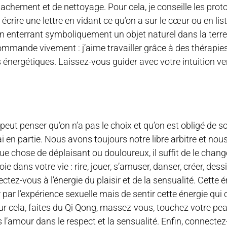
détachement et de nettoyage. Pour cela, je conseille les prot
 écrire une lettre en vidant ce qu’on a sur le cœur ou en lis
s en enterrant symboliquement un objet naturel dans la ter
ecommande vivement : j’aime travailler grâce à des thérapi
 énergétiques. Laissez-vous guider avec votre intuition ver
 peut penser qu’on n’a pas le choix et qu’on est obligé de so
rai en partie. Nous avons toujours notre libre arbitre et no
ue chose de déplaisant ou douloureux, il suffit de le change
 dans votre vie : rire, jouer, s’amuser, danser, créer, dessi
ctez-vous à l’énergie du plaisir et de la sensualité. Cette é
 par l’expérience sexuelle mais de sentir cette énergie qui 
ur cela, faites du Qi Qong, massez-vous, touchez votre pe
s l’amour dans le respect et la sensualité. Enfin, connecte