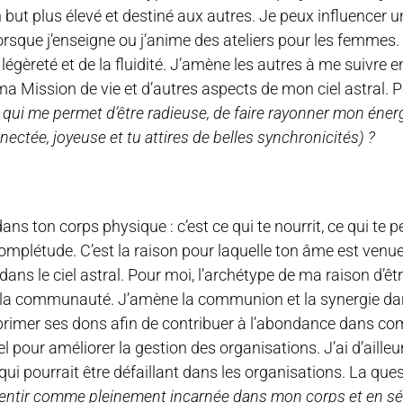
n but plus élevé et destiné aux autres. Je peux influencer 
orsque j’enseigne ou j’anime des ateliers pour les femmes. 
 légèreté et de la fluidité. J’amène les autres à me suivre 
a Mission de vie et d’autres aspects de mon ciel astral. P
 qui me permet d’être radieuse, de faire rayonner mon énerg
tée, joyeuse et tu attires de belles synchronicités) ?
ans ton corps physique : c’est ce qui te nourrit, ce qui te p
mplétude. C’est la raison pour laquelle ton âme est venu
ans le ciel astral. Pour moi, l’archétype de ma raison d’êtr
ans la communauté. J’amène la communion et la synergie da
xprimer ses dons afin de contribuer à l’abondance dans 
our améliorer la gestion des organisations. J’ai d’ailleu
ui pourrait être défaillant dans les organisations. La ques
 sentir comme pleinement incarnée dans mon corps et en sé