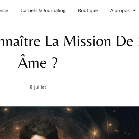
ence
Carnets & Journaling
Boutique
A propos
aître La Mission De
Âme ?
8 juillet