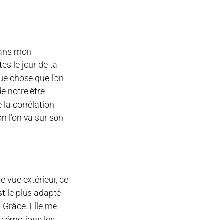
 dans mon
es le jour de ta
ue chose que l’on
e notre être
 la corrélation
on l’on va sur son
e vue extérieur, ce
est le plus adapté
a Grâce. Elle me
es émotions les