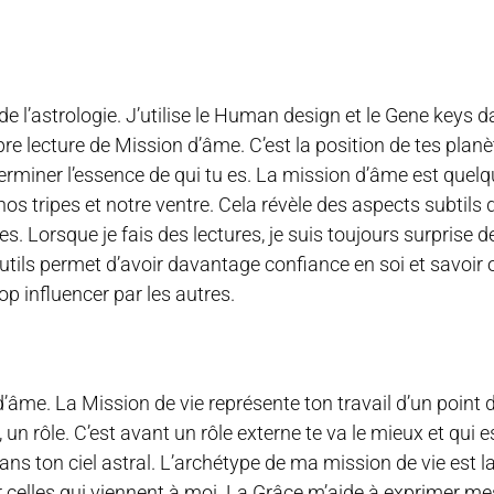
de l’astrologie. J’utilise le Human design et le Gene keys
opre lecture de Mission d’âme. C’est la position de tes planèt
erminer l’essence de qui tu es. La mission d’âme est quelq
s tripes et notre ventre. Cela révèle des aspects subtils d
. Lorsque je fais des lectures, je suis toujours surprise de
s outils permet d’avoir davantage confiance en soi et savoir 
rop influencer par les autres.
’âme. La Mission de vie représente ton travail d’un point d
l, un rôle. C’est avant un rôle externe te va le mieux et qui 
dans ton ciel astral. L’archétype de ma mission de vie est l
r celles qui viennent à moi. La Grâce m’aide à exprimer m