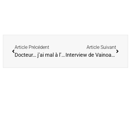
Article Précédent
Article Suivant
Docteur… j’ai mal à l’intérieur
Interview de Vainoaterai, ou comment allier travail et passion