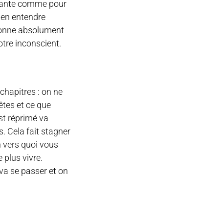
uivante comme pour
s en entendre
tionne absolument
otre inconscient.
 chapitres : on ne
êtes et ce que
est réprimé va
. Cela fait stagner
n vers quoi vous
 plus vivre.
 va se passer et on