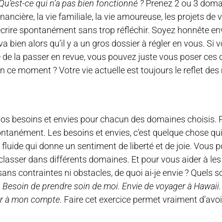
Qu’est-ce qui n’a pas bien fonctionné ?
Prenez 2 ou 3 doma
inancière, la vie familiale, la vie amoureuse, les projets de vi
écrire spontanément sans trop réfléchir. Soyez honnête 
a bien alors qu’il y a un gros dossier à régler en vous. Si 
ge de la passer en revue, vous pouvez juste vous poser ces
en ce moment ? Votre vie actuelle est toujours le reflet des
e vos besoins et envies pour chacun des domaines choisis. P
ontanément. Les besoins et envies, c’est quelque chose qui
t fluide qui donne un sentiment de liberté et de joie. Vous p
classer dans différents domaines. Et pour vous aider à les 
 sans contraintes ni obstacles, de quoi ai-je envie ? Quels 
 Besoin de prendre soin de moi. Envie de voyager à Hawaii.
ler à mon compte.
Faire cet exercice permet vraiment d’avoi