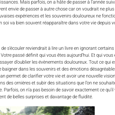
jouissances. Mais parfois, on a hâte de passer à l’année s
ouvent envie de passer à autre chose car on voudrait ne plu
auvaises expériences et les souvenirs douloureux ne fonc
en soi va bien souvent réapparaître dans votre vie depuis v
de s’écouler reviendrait à lire un livre en ignorant certains
 Votre passé définit qui vous êtes aujourd’hui. Et qui vous 
d’essayer d’oublier les évènements douloureux. Tout ce qui 
de baigner dans les souvenirs et des émotions désagréables
an permet de clarifier votre vie et avoir une nouvelle visio
s des ornières et subir des situations que l’on ne souhaite
le. Parfois, on n’a pas besoin de savoir exactement ce qu’il
vent de belles surprises et davantage de fluidité.