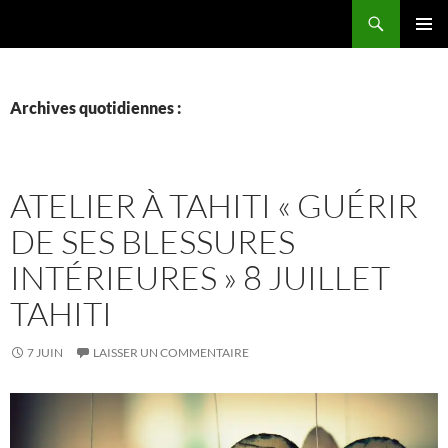
Aller
Recherche
La vie de mes rêves
au
MENU
contenu
PRINCI
Archives quotidiennes :
ATELIER À TAHITI « GUÉRIR
DE SES BLESSURES
INTÉRIEURES » 8 JUILLET
TAHITI
7 JUIN
LAISSER UN COMMENTAIRE