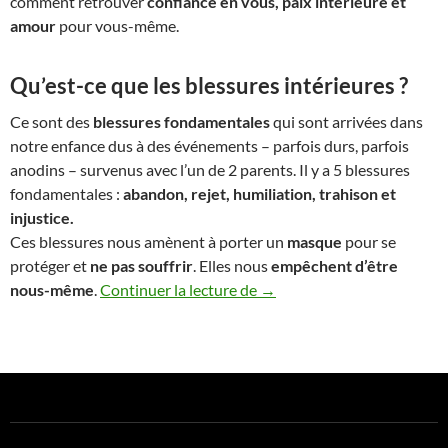
comment retrouver
confiance en vous, paix intérieure et
amour
pour vous-même.
Qu’est-ce que les blessures intérieures ?
Ce sont des
blessures fondamentales
qui sont arrivées dans
notre enfance dus à des événements – parfois durs, parfois
anodins – survenus avec l’un de 2 parents. Il y a 5 blessures
fondamentales :
abandon, rejet, humiliation, trahison et
injustice.
Ces blessures nous amènent à porter un
masque
pour se
protéger et
ne pas souffrir
. Elles nous
empêchent d’être
Atelier à Tahiti « Guérir de 
nous-même
.
Continuer la lecture de
→