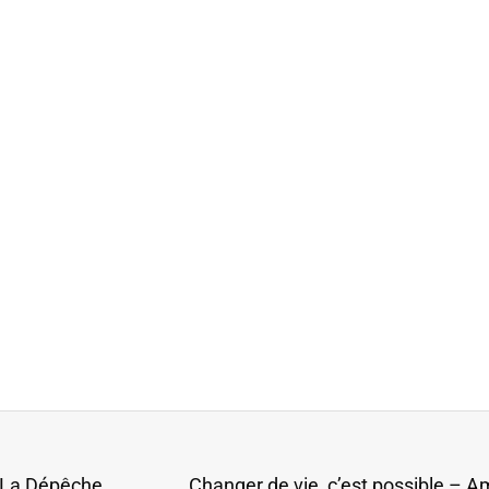
Amandine, Coach en développement personnel – La Dépêche – Tahiti
Changer de vie, c’est possible –