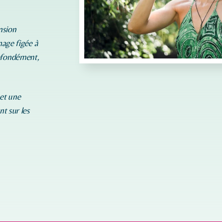
nsion
mage figée à
rofondément,
 et une
nt sur les