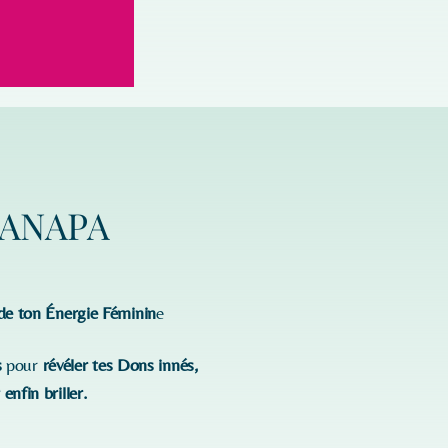
'ANAPA
 de ton Énergie Féminin
e
s
pour
révéler tes Dons innés,
enfin briller.