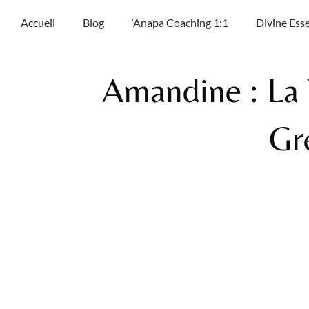
Accueil
Blog
‘Anapa Coaching 1:1
Divine Ess
Amandine : La 
Gr