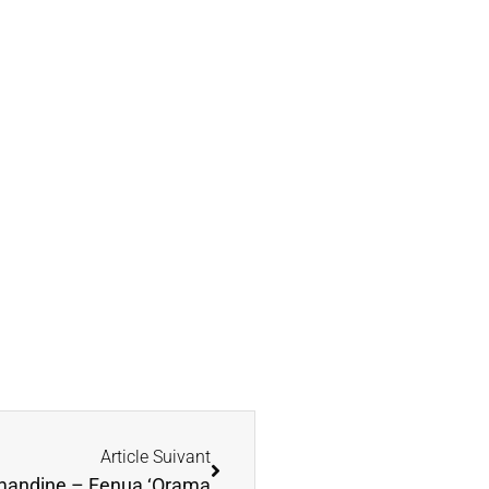
Article Suivant
 Amandine – Fenua ‘Orama