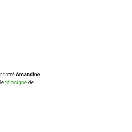
ncontré
Amandine
lle
témoigne
de