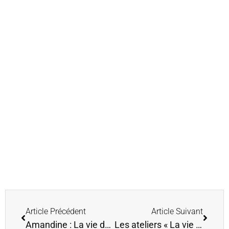
Article Précédent
Article Suivant
Amandine : La vie de mes rêves – Article Green zone Tahiti
Les ateliers « La vie de mes rêves » à l’émission Fare Maohi sur Polynésie Première