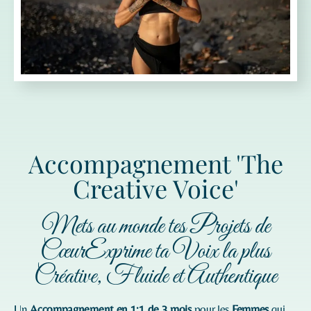
Accompagnement 'The
Creative Voice'
Mets au monde tes Projets de
CœurExprime ta Voix la plus
Créative, Fluide et Authentique
Un
Accompagnement en 1:1 de 3 mois
pour les
Femmes
qui