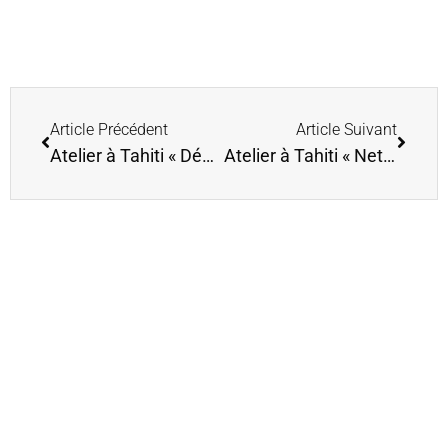
Article Précédent
Article Suivant
Atelier à Tahiti « Définir ses objectifs pour 2018 »
Atelier à Tahiti « Nettoyer ses programmes inconscients » 6 mars tahiti