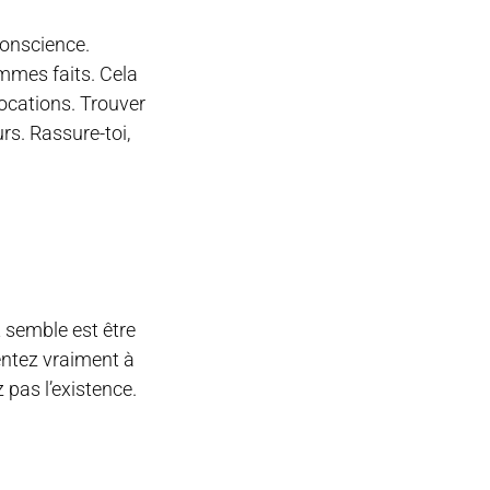
conscience.
mmes faits. Cela
ocations. Trouver
rs. Rassure-toi,
t semble est être
entez vraiment à
 pas l’existence.