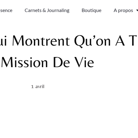
ssence
Carnets & Journaling
Boutique
A propos
ui Montrent Qu’on A T
 Mission De Vie
1 avril