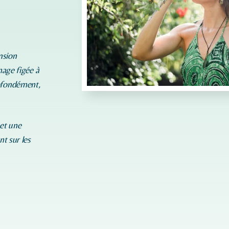
nsion
mage figée à
rofondément,
 et une
nt sur les