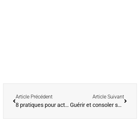
Article Précédent
Article Suivant
8 pratiques pour activer son énergie féminine
Guérir et consoler son enfant intérieur