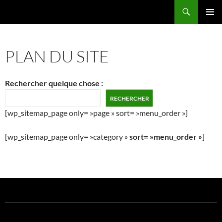
Aller
Recherche
La vie de mes rêves
au
MENU
contenu
PRINCI
PLAN DU SITE
Rechercher quelque chose :
RECHERCHER
[wp_sitemap_page only= »page » sort= »menu_order »]
[wp_sitemap_page only= »category »
sort= »menu_order »
]