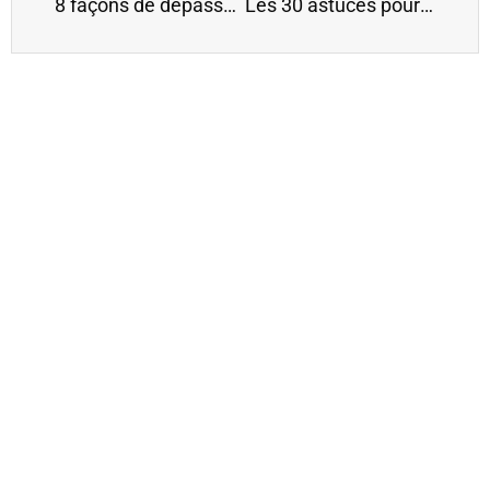
8 façons de dépasser ses limites
Les 30 astuces pour mieux assumer ses choix de vie (différents des autres)