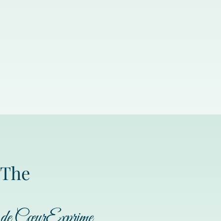
'The
s de CœurExprime