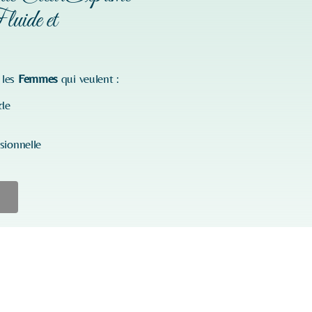
luide et
 les
Femmes
qui veulent :
nde
sionnelle