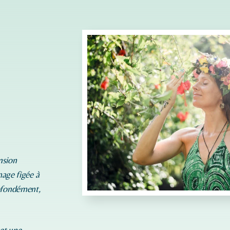
nsion
mage figée à
rofondément,
 et une