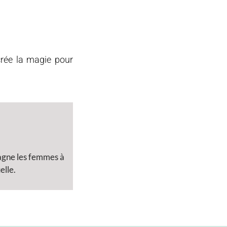
 crée la magie pour
pagne les femmes à
elle.