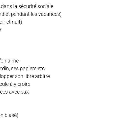
 dans la sécurité sociale
nd et pendant les vacances)
ir et nuit)
r
u’on aime
din, ses papiers etc.
lopper son libre arbitre
ule à y croire
giées avec eux
on blasé)