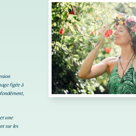
nsion
mage figée à
rofondément,
 et une
nt sur les