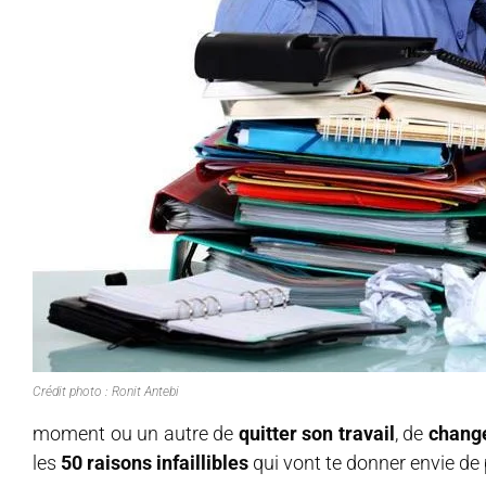
Crédit photo : Ronit Antebi
moment ou un autre de
quitter son travail
, de
change
les
50 raisons infaillibles
qui vont te donner envie de p