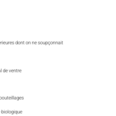
térieures dont on ne soupçonnait
l de ventre
bouteillages
e biologique