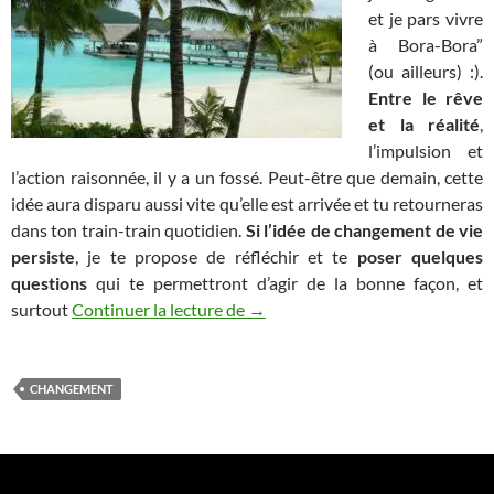
et je pars vivre
à Bora-Bora”
(ou ailleurs) :).
Entre le rêve
et la réalité
,
l’impulsion et
l’action raisonnée, il y a un fossé. Peut-être que demain, cette
idée aura disparu aussi vite qu’elle est arrivée et tu retourneras
dans ton train-train quotidien.
Si l’idée de changement de vie
persiste
, je te propose de réfléchir et te
poser quelques
questions
qui te permettront d’agir de la bonne façon, et
Changement de vie, les 30 questi
surtout
Continuer la lecture de
→
CHANGEMENT