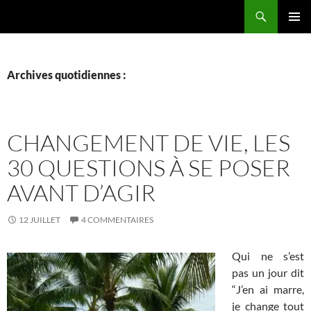
Aller
Recherche
La vie de mes rêves
au
MENU
contenu
PRINCI
Archives quotidiennes :
CHANGEMENT DE VIE, LES
30 QUESTIONS À SE POSER
AVANT D’AGIR
12 JUILLET
4 COMMENTAIRES
Qui ne s’est
pas un jour dit
“J’en ai marre,
je change tout