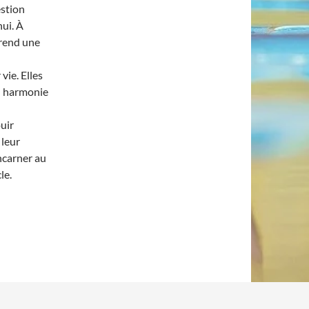
estion
ui. À
prend une
vie. Elles
en harmonie
uir
 leur
ncarner au
le.
son âme ?