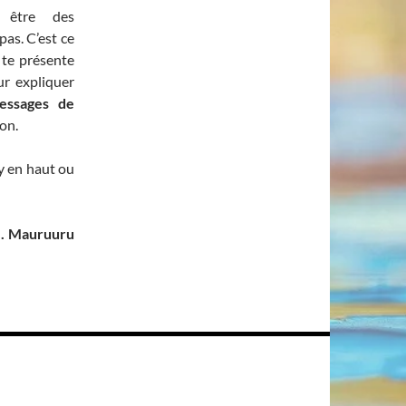
 être des
pas. C’est ce
e te présente
ur expliquer
essages de
ion.
y en haut ou
le. Mauruuru