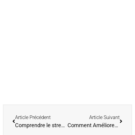
Article Précédent
Article Suivant
Comprendre le stress et s’en libérer
Comment Améliorer sa santé avec le Earthing