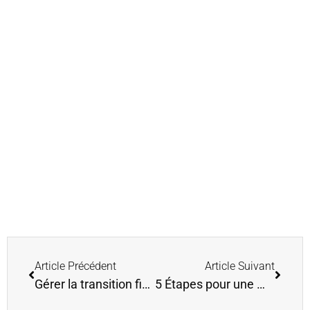
Article Précédent
Article Suivant
Gérer la transition financière lors d’un changement de vie
5 Étapes pour une meilleure hygiène Émotionnelle