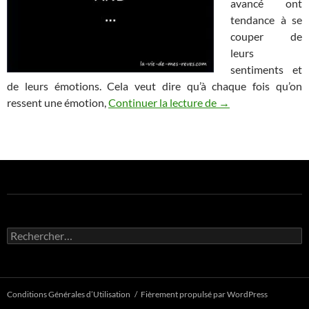
avancé ont
tendance à se
couper de
leurs
sentiments et
de leurs émotions. Cela veut dire qu’à chaque fois qu’on
Vis tes émotions…po
ressent une émotion,
Continuer la lecture de
→
Rechercher :
Conditions Générales d’Utilisation
Fièrement propulsé par WordPress