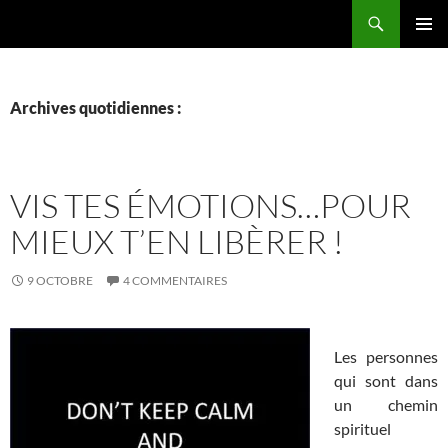
Aller
Recherche
La vie de mes rêves
au
MENU
contenu
PRINCI
Archives quotidiennes :
VIS TES ÉMOTIONS…POUR
MIEUX T’EN LIBÈRER !
9 OCTOBRE
4 COMMENTAIRES
Les personnes
qui sont dans
un chemin
spirituel