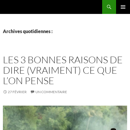
Aller
Recherche
La vie de mes rêves
au
MENU
contenu
PRINCI
Archives quotidiennes :
LES 3 BONNES RAISONS DE
DIRE (VRAIMENT) CE QUE
L’ON PENSE
27 FÉVRIER
UN COMMENTAIRE