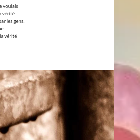
e voulais
 vérité.
ar les gens.
ne
la vérité
utres ?