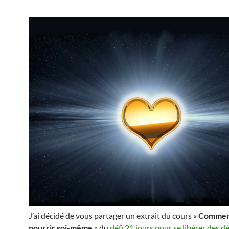
J’ai décidé de vous partager un extrait du cours «
Commen
nourrir soi-même
» du
défi 21 jours pour se libérer des 