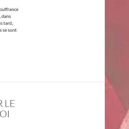
souffrance
, dans
s tard,
s se sont
éminine
 LE
OI