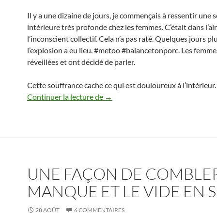
Il y a une dizaine de jours, je commençais à ressentir une 
intérieure très profonde chez les femmes. C’était dans l’air
l’inconscient collectif. Cela n’a pas raté. Quelques jours plu
l’explosion a eu lieu. #metoo #balancetonporc. Les femme
réveillées et ont décidé de parler.
Cette souffrance cache ce qui est douloureux à l’intérieur.
Libérer la souffrance intérieure f
Continuer la lecture de
→
UNE FAÇON DE COMBLER
MANQUE ET LE VIDE EN S
28 AOÛT
6 COMMENTAIRES