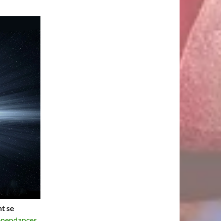
t se
dépendances
.