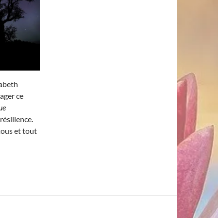
zabeth
tager ce
que
résilience.
 tous et tout
chec