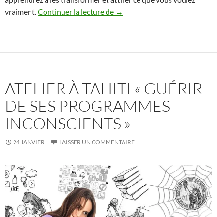
Atelier à Tahiti « Nettoyer ses
vraiment.
Continuer la lecture de
→
ATELIER À TAHITI « GUÉRIR
DE SES PROGRAMMES
INCONSCIENTS »
24 JANVIER
LAISSER UN COMMENTAIRE