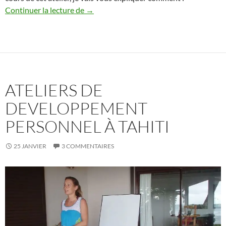
Atelier à Tahiti « Définir ses objectifs po
Continuer la lecture de
→
ATELIERS DE
DEVELOPPEMENT
PERSONNEL À TAHITI
25 JANVIER
3 COMMENTAIRES