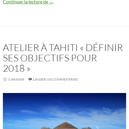
Atelier à Tahiti « Guérir de ses programm
Continuer la lecture de
→
ATELIER À TAHITI « DÉFINIR
SES OBJECTIFS POUR
2018 »
3 JANVIER
LAISSER UN COMMENTAIRE