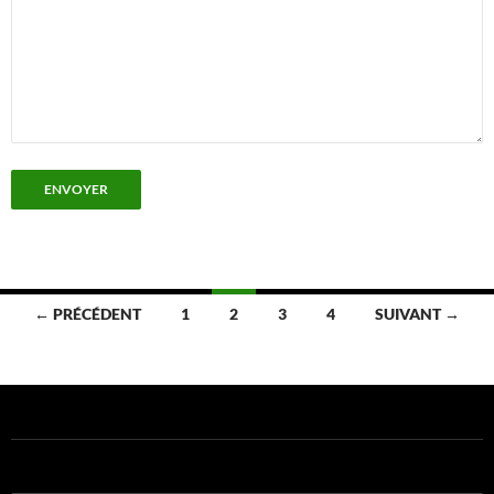
ENVOYER
Navigation
← PRÉCÉDENT
1
2
3
4
SUIVANT →
des
articles