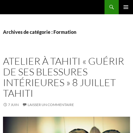
Aller
Recherche
La vie de mes rêves
au
MENU
contenu
PRINCI
Archives de catégorie : Formation
ATELIER À TAHITI « GUÉRIR
DE SES BLESSURES
INTÉRIEURES » 8 JUILLET
TAHITI
7 JUIN
LAISSER UN COMMENTAIRE