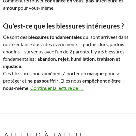
comment retrouver
confiance en vous, paix intérieure et
amour
pour vous-même.
Qu’est-ce que les blessures intérieures ?
Ce sont des
blessures fondamentales
qui sont arrivées dans
notre enfance dus à des événements – parfois durs, parfois
anodins – survenus avec l’un de 2 parents. Il y a 5 blessures
fondamentales :
abandon, rejet, humiliation, trahison et
injustice.
Ces blessures nous amènent à porter un
masque
pour se
protéger et
ne pas souffrir
. Elles nous
empêchent d’être
Atelier à Tahiti « Guérir de 
nous-même
.
Continuer la lecture de
→