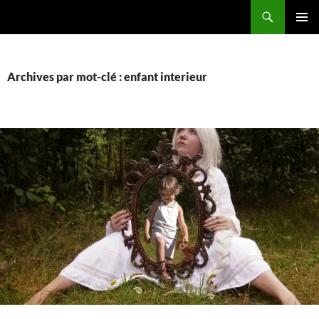
Aller
Recherche
La vie de mes rêves
au
MENU
contenu
PRINCI
Archives par mot-clé : enfant interieur