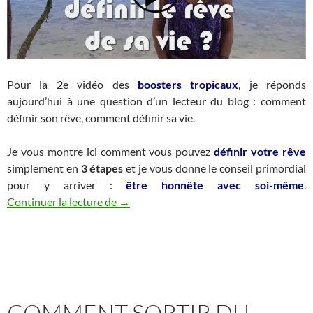
Pour la 2e vidéo des
boosters tropicaux
, je réponds
aujourd’hui à une question d’un lecteur du blog : comment
définir son rêve, comment définir sa vie.
Je vous montre ici comment vous pouvez
définir votre rêve
simplement en
3 étapes
et je vous donne le conseil primordial
pour y arriver :
être honnête avec soi-même
.
Comment définir le rêve de sa vie
Continuer la lecture de
→
COMMENT SORTIR DU