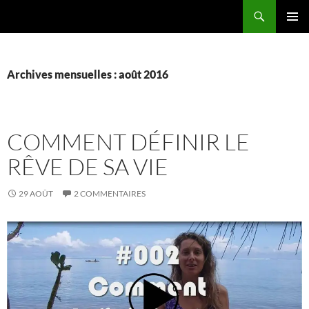
Aller
Recherche
La vie de mes rêves
au
MENU
contenu
PRINCI
Archives mensuelles : août 2016
COMMENT DÉFINIR LE
RÊVE DE SA VIE
29 AOÛT
2 COMMENTAIRES