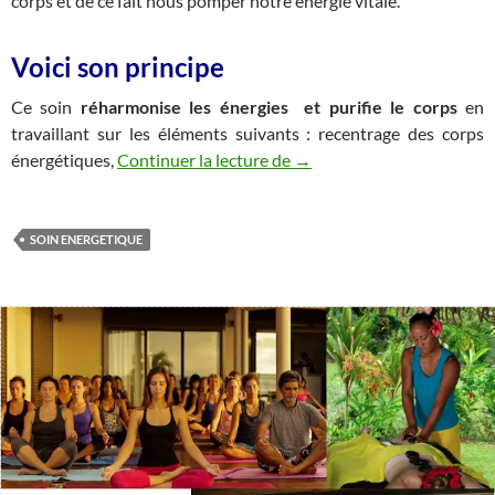
corps et de ce fait nous pomper notre énergie vitale.
Voici son principe
Ce soin
réharmonise les
énergies et purifie le corps
en
travaillant sur les éléments suivants : recentrage des corps
J’ai teste pour vous…le soi
énergétiques,
Continuer la lecture de
→
SOIN ENERGETIQUE