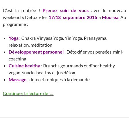
C’est la rentrée !
Prenez soin de vous
avec le nouveau
weekend « Détox » les
17/18
septembre 2016
à
Moorea
. Au
programme :
Yoga
: Chakra Vinyasa Yoga, Yin Yoga, Pranayama,
relaxation, méditation
Développement personne
l
: Détoxifier vos pensées, mini-
coaching
Cuisine healthy
: Brunchs gourmands et dîner healthy
vegan, snacks healthy et jus détox
Massage
: doux et toniques à la demande
Weekend « Détox » à Moorea 17/18 septe
Continuer la lecture de
→