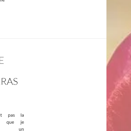
de « barres » d’Access Consciousness
E
KRAS
st pas la
re que je
ois un