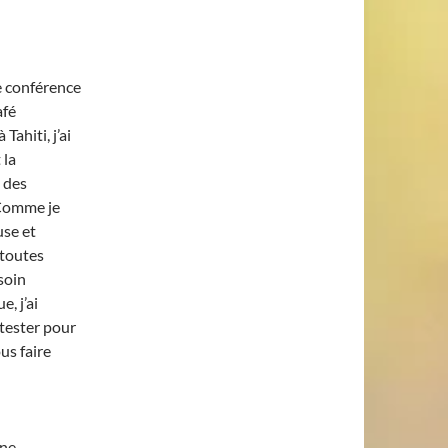
e conférence
afé
 Tahiti, j’ai
 la
 des
 Comme je
use et
 toutes
soin
e, j’ai
 tester pour
us faire
une