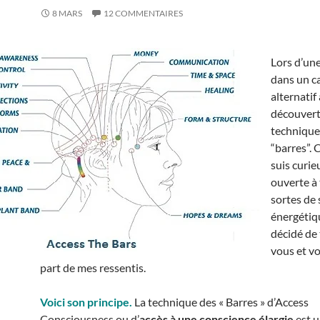
8 MARS
12 COMMENTAIRES
Lors d’un
dans un c
alternatif à
découvert
technique
“barres”.
suis curie
ouverte à
sortes de 
énergétiqu
décidé de
vous et vo
part de mes ressentis.
Voici son principe.
La technique des « Barres » d’Access
Consciousness ou d’
accès à une conscience élargie
est 