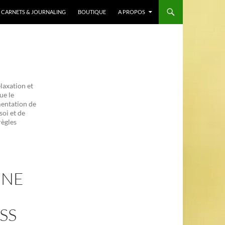
CARNETS & JOURNALING
BOUTIQUE
A PROPOS
laxation et
ue le
mentation de
soi et de
règles
UNE
SS