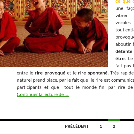
ce que c
une faç
vibrer 
vocales 
tout entie
provoq
aboutir 
détente
être
. Le
fait pas 
entre le
rire provoqué
et le
rire spontané
. Très rapid
naturel prend place, par le fait que le rire est communica
participants et que tout le monde fini par rire d
J’ai testé pour vous… le Yoga du R
Continuer la lecture de
→
← PRÉCÉDENT
1
2