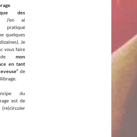
brage
tique des
. J’en ai
rs pratiqué
e quelques
dizaines). Je
c vous faire
t de
mon
nce en tant
ceveuse”
de
librage.
ncipe du
brage est de
re)circuler
rage énergétique des chakras