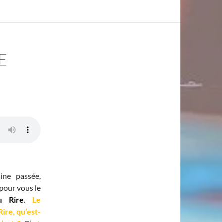
E
ine passée,
é pour vous le
u Rire
.
Le
ire, qu’est-