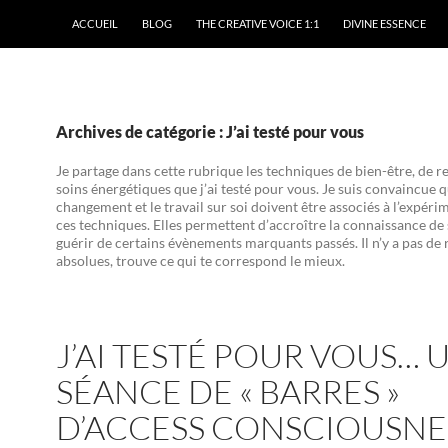
ACCUEIL
BLOG
THE CREATIVE VOICE 1:1
DIVINE ESSENCE
Archives de catégorie : J’ai testé pour vous
Je partage dans cette rubrique les techniques de bien-être, de re
soins énergétiques que j’ai testé pour vous. Je suis convaincue q
changement et le travail sur soi doivent être associés à l’expéri
ces techniques. Elles permettent d’accroître la connaissance de 
guérir de certains évènements marquants passés. Il n’y a pas de 
absolues, trouve ce qui te correspond le mieux.
J’AI TESTÉ POUR VOUS… 
SÉANCE DE « BARRES »
D’ACCESS CONSCIOUSNE