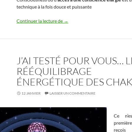
technique à la fois douce et puissante
J’ai testé pour vous… une séance 
Continuer la lecture de
→
J’AI TESTÉ POUR VOUS… L
RÉÉQUILIBRAGE
ÉNERGÉTIQUE DES CHA
12 JANVIER
LAISSER UN COMMENTAIRE
Ce n’e
premiè
reç