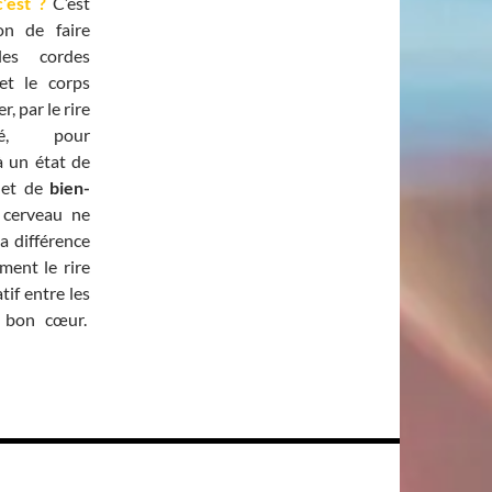
’est ?
C’est
on de faire
les cordes
et le corps
r, par le rire
ué, pour
à un état de
et de
bien-
 cerveau ne
la différence
ement le rire
tif entre les
e bon cœur.
ire