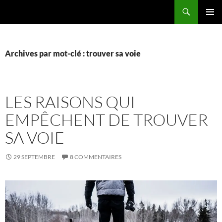
Aller
Recherche
La vie de mes rêves
au
MENU
contenu
PRINCI
Archives par mot-clé : trouver sa voie
LES RAISONS QUI
EMPÊCHENT DE TROUVER
SA VOIE
29 SEPTEMBRE
8 COMMENTAIRES