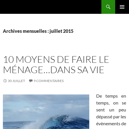
Aller
Recherche
La vie de mes rêves
au
MENU
contenu
PRINCI
Archives mensuelles : juillet 2015
10 MOYENS DE FAIRE LE
MÉNAGE…DANS SA VIE
30 JUILLET
9 COMMENTAIRES
De temps en
temps, on se
sent un peu
dépassé par les
évènements de