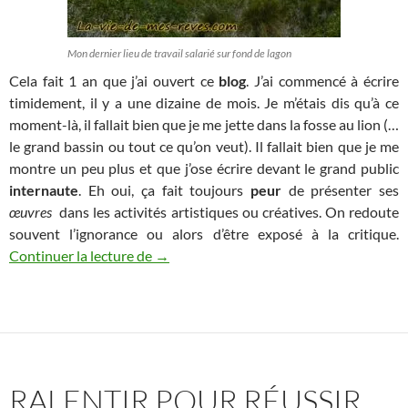
Mon dernier lieu de travail salarié sur fond de lagon
Cela fait 1 an que j’ai ouvert ce
blog
. J’ai commencé à écrire
timidement, il y a une dizaine de mois. Je m’étais dis qu’à ce
moment-là, il fallait bien que je me jette dans la fosse au lion (…
le grand bassin ou tout ce qu’on veut). Il fallait bien que je me
montre un peu plus et que j’ose écrire devant le grand public
internaute
. Eh oui, ça fait toujours
peur
de présenter ses
œuvres
dans les activités artistiques ou créatives. On redoute
souvent l’ignorance ou alors d’être exposé à la critique.
Voici le défi que je me suis lancée
Continuer la lecture de
→
RALENTIR POUR RÉUSSIR