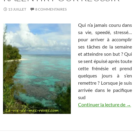
13 JUILLET
8 COMMENTAIRES
Qui n’a jamais couru dans
sa vie, speedé, stressé…
pour arriver à accomplir
ses tâches de la semaine
et atteindre son but ? Qui
se sent épuisé après toute
cette frénésie et prend
quelques jours à s’en
remettre ? Lorsque je suis
arrivée dans le pacifique
sud
Rale
Continuer la lecture de
→