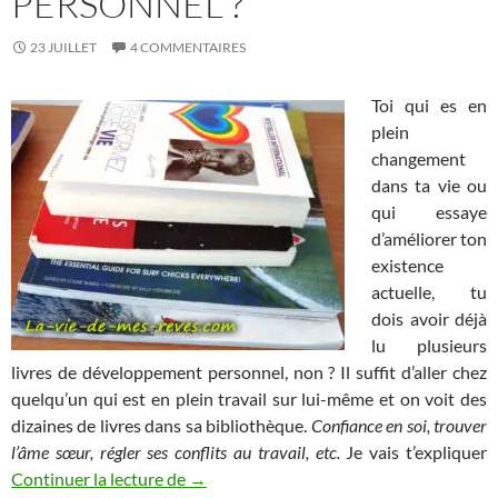
PERSONNEL ?
23 JUILLET
4 COMMENTAIRES
Toi qui es en
plein
changement
dans ta vie ou
qui essaye
d’améliorer ton
existence
actuelle, tu
dois avoir déjà
lu plusieurs
livres de développement personnel, non ? Il suffit d’aller chez
quelqu’un qui est en plein travail sur lui-même et on voit des
dizaines de livres dans sa bibliothèque.
Confiance en soi, trouver
l’âme sœur, régler ses conflits au travail, etc.
Je vais t’expliquer
Pourquoi faut-il arrêter de lire des livr
Continuer la lecture de
→