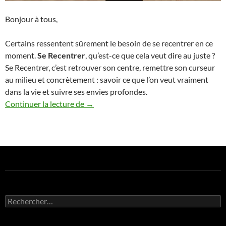
Bonjour à tous,
Certains ressentent sûrement le besoin de se recentrer en ce
moment.
Se Recentrer
, qu’est-ce que cela veut dire au juste ?
Se Recentrer, c’est retrouver son centre, remettre son curseur
au milieu et concrètement : savoir ce que l’on veut vraiment
dans la vie et suivre ses envies profondes.
La liste des rêves à accomplir
Continuer la lecture de
→
Rechercher :