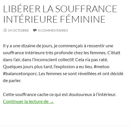
LIBÉRER LA SOUFFRANCE
INTÉRIEURE FÉMININE
19 OCTOBRE
4 COMMENTAIRES
Il y a une dizaine de jours, je commençais à ressentir une
souffrance intérieure très profonde chez les femmes. C’était
dans l’air, dans l’inconscient collectif. Cela n’a pas raté.
Quelques jours plus tard, l’explosion a eu lieu. #metoo
#balancetonporc. Les femmes se sont réveillées et ont décidé
de parler.
Cette souffrance cache ce qui est douloureux à l’intérieur.
Libérer la souffrance intérieure féminine
Continuer la lecture de
→