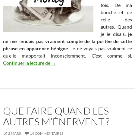
fois. De ma
bouche et de
celle des
autres. Quand
je le disais,
je
ne me rendais pas vraiment compte de la portée de cette
phrase en apparence bénigne
. Je ne voyais pas vraiment ce
qu’elle m’apportait inconsciemment. C’est comme si,
J’ai plus de sous
Continuer la lecture de
→
QUE FAIRE QUAND LES
AUTRES M’ÉNERVENT ?
2 MARS
14 COMMENTAIRES