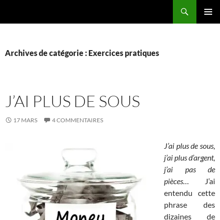
Aller
Recherche
La vie de mes rêves
au
MENU
contenu
PRINCI
Archives de catégorie : Exercices pratiques
J’AI PLUS DE SOUS
17 MARS
4 COMMENTAIRES
J’ai plus de sous,
j’ai plus d’argent,
j’ai pas de
pièces…
J’ai
entendu cette
phrase des
dizaines de