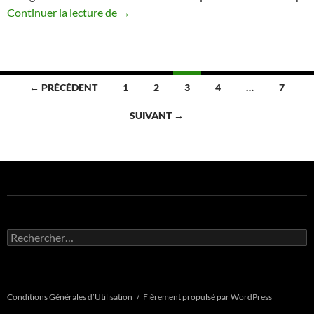
3 habitudes quotidiennes pour vivre la m
Continuer la lecture de
→
Navigation
← PRÉCÉDENT
1
2
3
4
…
7
des
SUIVANT →
articles
Rechercher :
Conditions Générales d’Utilisation
Fièrement propulsé par WordPress