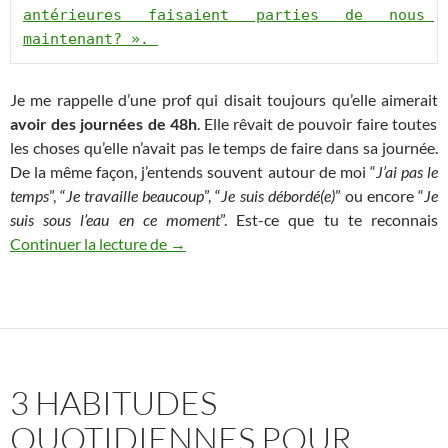
antérieures faisaient parties de nous 
maintenant? ». 
Je me rappelle d’une prof qui disait toujours qu’elle aimerait
avoir des journées de 48h
. Elle rêvait de pouvoir faire toutes
les choses qu’elle n’avait pas le temps de faire dans sa journée.
De la même façon, j’entends souvent autour de moi “
J’ai pas le
temps
”, “
Je travaille beaucoup
”, “
Je suis débordé(e)
” ou encore “
Je
suis sous l’eau en ce moment
”. Est-ce que tu te reconnais
Comment retrouver du temps pour soi ?
Continuer la lecture de
→
3 HABITUDES
QUOTIDIENNES POUR