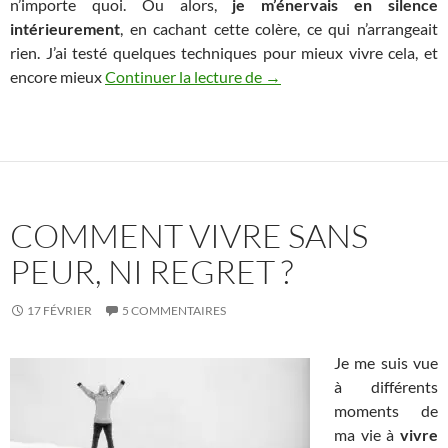
n’importe quoi. Ou alors,
je m’énervais en silence
intérieurement
, en cachant cette colère, ce qui n’arrangeait
rien. J’ai testé quelques techniques pour mieux vivre cela, et
Que faire quand les autres
encore mieux
Continuer la lecture de
→
COMMENT VIVRE SANS
PEUR, NI REGRET ?
17 FÉVRIER
5 COMMENTAIRES
Je me suis vue
à différents
moments de
ma vie à
vivre