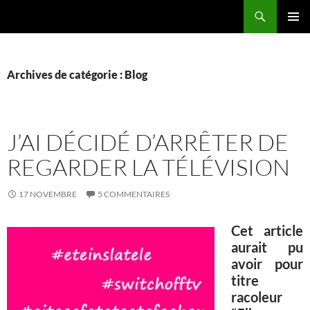
Aller
Recherche
La vie de mes rêves
au
MENU
contenu
PRINCI
Archives de catégorie : Blog
J’AI DÉCIDÉ D’ARRÊTER DE
REGARDER LA TÉLÉVISION
17 NOVEMBRE
5 COMMENTAIRES
Cet article
aurait pu
avoir pour
titre
racoleur