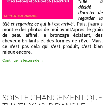
“
Elle a
décidé
d’arrêter de
regarder la
télé et regardez ce qui lui est arrivé
”. Puis, j’aurais
montré des photos de moi avant/après, le grain
de peau affiné, le bronzage éclatant, des
cheveux brillants et des formes de rêve. Mais,
ce n’est pas cela qui s’est produit, c’est bien
mieux encore.
J’ai décidé d’arrêter de regarder la télévis
Continuer la lecture de
→
SOIS LE CHANGEMENT QUE