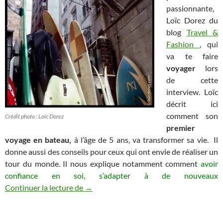
passionnante,
Loïc Dorez du
blog
Travel &
Fashion
, qui
va te faire
voyager
lors
de cette
interview. Loïc
décrit ici
comment son
Crédit photo : Loïc Dorez
premier
voyage en bateau,
à l’âge de 5 ans, va transformer sa vie. Il
donne aussi des conseils pour ceux qui ont envie de réaliser un
tour du monde. Il nous explique notamment comment
avoir
confiance en soi, s’adapter à de nouveaux
Interview de Loïc Dorez, passionné de p
Continuer la lecture de
→