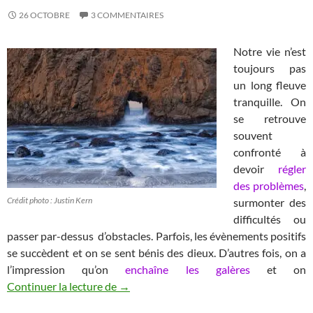
26 OCTOBRE
3 COMMENTAIRES
Notre vie n’est
toujours pas
un long fleuve
tranquille. On
se retrouve
souvent
confronté à
devoir
régler
des problèmes
,
Crédit photo : Justin Kern
surmonter des
difficultés ou
passer par-dessus d’obstacles. Parfois, les évènements positifs
se succèdent et on se sent bénis des dieux. D’autres fois, on a
l’impression qu’on
enchaîne les galères
et on
Les 5 étapes pour surmonter un obstacle
Continuer la lecture de
→